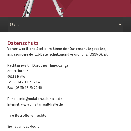
Navigation
überspringen
Datenschutz
Verantwortliche Stelle im Sinne der Datenschutzgesetze,
insbesondere der EU-Datenschutzgrundverordnung (DSGVO), ist:
Rechtsanwältin Dorothea Hänel-Lange
Am Steintor 6
06112 Halle
Tel.: (0345) 13 25 22 45
Fax: (0345) 13 25 22 46
E-mail: info@unfallanwalt-halle.de
Internet: www.unfallanwalt-halle.de
Ihre Betroffenenrechte
Sie haben das Recht: