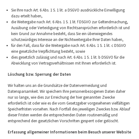
Sie Ihre nach Art. 6 Abs. 1 S. 1 lit. a DSGVO ausdrückliche Einwilligung
dazu erteilt haben,
die Weitergabe nach Art. 6 Abs. 1 S. 1 lit. f DSGVO zur Geltendmachung,
Ausübung oder Verteidigung von Rechtsansprüchen erforderlich ist und
kein Grund zur Annahme besteht, dass Sie ein überwiegendes
schutzwürdiges Interesse an der Nichtweitergabe Ihrer Daten haben,
für den Fall, dass für die Weitergabe nach Art. 6 Abs. 1 S. 1 lit. c DSGVO
eine gesetzliche Verpflichtung besteht, sowie
dies gesetzlich zulässig und nach Art. 6 Abs. 1 S. 1 lit. b DSGVO für die
Abwicklung von Vertragsverhältnissen mit Ihnen erforderlich ist.
Löschung bzw. Sperrung der Daten
Wir halten uns an die Grundsätze der Datenvermeidung und
Datensparsamkeit. Wir speichern Ihre personenbezogenen Daten daher
nur so lange, wie dies zur Erreichung der hier genannten Zwecke
erforderlich ist oder wie es die vom Gesetzgeber vorgesehenen vielfältigen
Speicherfristen vorsehen. Nach Fortfall des jeweiligen Zweckes bzw. Ablauf
dieser Fristen werden die entsprechenden Daten routinemäßig und
entsprechend den gesetzlichen Vorschriften gesperrt oder gelöscht.
Erfassung allgemeiner Informationen beim Besuch unserer Website