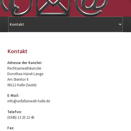
Navigation
überspringen
Kontakt
Adresse der Kanzlei:
Rechtsanwaltskanzlei
Dorothea Hänel-Lange
Am Steintor 6
06112 Halle (Saale)
E-Mail:
info@unfallanwalt-halle.de
Telefon:
(0345) 13 25 22 45
Fax: