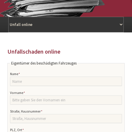
Navigation
überspringen
Unfallschaden online
Eigentümer des beschädigten Fahrzeuges
Pflichtfeld
Name
*
Pflichtfeld
Vorname
*
Pflichtfeld
Straße, Hausnummer
*
Pflichtfeld
PLZ, Ort
*